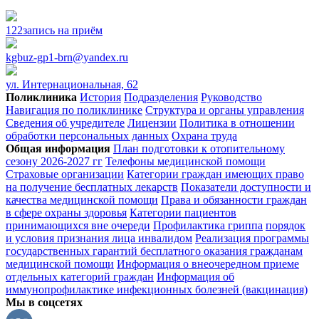
122
запись на приём
kgbuz-gp1-brn@yandex.ru
ул. Интернациональная, 62
Поликлиника
История
Подразделения
Руководство
Навигация по поликлинике
Структура и органы управления
Сведения об учредителе
Лицензии
Политика в отношении
обработки персональных данных
Охрана труда
Общая информация
План подготовки к отопительному
сезону 2026-2027 гг
Телефоны медицинской помощи
Страховые организации
Категории граждан имеющих право
на получение бесплатных лекарств
Показатели доступности и
качества медицинской помощи
Права и обязанности граждан
в сфере охраны здоровья
Категории пациентов
принимающихся вне очереди
Профилактика гриппа
порядок
и условия признания лица инвалидом
Реализация программы
государственных гарантий бесплатного оказания гражданам
медицинской помощи
Информация о внеочередном приеме
отдельных категорий граждан
Информация об
иммунопрофилактике инфекционных болезней (вакцинация)
Мы в соцсетях