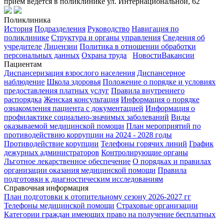
прием ведется в поликлинике ул. Интернациональной, 62
Поликлиника
История
Подразделения
Руководство
Навигация по
поликлинике
Структура и органы управления
Сведения об
учредителе
Лицензии
Политика в отношении обработки
персональных данных
Охрана труда
Новости
Вакансии
Пациентам
Диспансеризация взрослого населения
Диспансерное
наблюдение
Школа здоровья
Положение о порядке и условиях
предоставления платных услуг
Правила внутреннего
распорядка
Женская консультация
Информация о порядке
ознакомления пациента с документацией
Информация о
профилактике социально-значимых заболеваний
Виды
оказываемой медицинской помощи
План мероприятий по
противодействию коррупции на 2024 - 2028 годы
Противодействие корупции
Телефоны горячих линий
График
дежурных администраторов
Контролирующие органы
Льготное лекарственное обеспечение
О порядках и правилах
организации оказания медицинской помощи
Правила
подготовки к диагностическим исследованиям
Справочная информация
План подготовки к отопительному сезону 2026-2027 гг
Телефоны медицинской помощи
Страховые организации
Категории граждан имеющих право на получение бесплатных