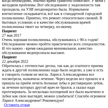
когда необходимо, обычно врачи грамотно помогают. У меня с
желудком проблемы. Вот обследование у эндоскописта там
проходила, на УЗИ неоднократно была. Нормальное
впечатление складывается, всё как в стандартной городской
поликлинике. Приятно, что ремонт относительно свежий. В
бытовых условиях и в качестве обслуживания врачей
поликлиника тянет на четверку, по-моему.
Пациент
27 мая 2017
Очень хорошая поликлиника, обслуживаюсь с 90-х годов!
Обследование можно пройти практически всех специалистов.
И что важно - время ожидания минимальное, качество
обслуживания медперсонала высокое.
Пациент
22 декабря 2022
Обратилась с отечностью десны, так как до платного приема
ждать в другой поликлинике надо было неделю, а уже и есть
и говорить толком не могла. Лариса Александровна все
посмотрела, назначила лечение. Через неделю все прошло и я
пришла на приём лечить больные зубы и реставрацию зубов,
за лечение которых другой врач не брался, а сказал надо
протезировать. За несколько посещений все было вылечено и
зубки как свои выглядят, можно улыбаться! Спасибо огромное
Ларисе Александровне! Рекомендую!
Оставить отзыв