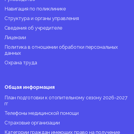
16.00ч, в выходные и
праздничные дни прием
Навигация по поликлинике
ведется в поликлинике
ул. Интернациональной,
Структура и органы управления
62
Сведения об учредителе
Лицензии
Политика в отношении обработки персональных
данных
Охрана труда
Общая информация
План подготовки к отопительному сезону 2026-2027
гг
Телефоны медицинской помощи
Страховые организации
Категории граждан имеющих право на получение