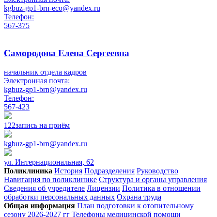
kgbuz-gp1-brn-eco@yandex.ru
Телефон:
567-375
Самородова Елена Сергеевна
начальник отдела кадров
Электронная почта:
kgbuz-gp1-brn@yandex.ru
Телефон:
567-423
122
запись на приём
kgbuz-gp1-brn@yandex.ru
ул. Интернациональная, 62
Поликлиника
История
Подразделения
Руководство
Навигация по поликлинике
Структура и органы управления
Сведения об учредителе
Лицензии
Политика в отношении
обработки персональных данных
Охрана труда
Общая информация
План подготовки к отопительному
сезону 2026-2027 гг
Телефоны медицинской помощи