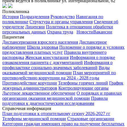
прием ведется в поликлинике ул. Интернациональной, 62
Поликлиника
История
Подразделения
Руководство
Навигация по
поликлинике
Структура и органы управления
Сведения об
учредителе
Лицензии
Политика в отношении обработки
персональных данных
Охрана труда
Новости
Вакансии
Пациентам
Диспансеризация взрослого населения
Диспансерное
наблюдение
Школа здоровья
Положение о порядке и условиях
предоставления платных услуг
Правила внутреннего
распорядка
Женская консультация
Информация о порядке
ознакомления пациента с документацией
Информация о
профилактике социально-значимых заболеваний
Виды
оказываемой медицинской помощи
План мероприятий по
противодействию коррупции на 2024 - 2028 годы
Противодействие корупции
Телефоны горячих линий
График
дежурных администраторов
Контролирующие органы
Льготное лекарственное обеспечение
О порядках и правилах
организации оказания медицинской помощи
Правила
подготовки к диагностическим исследованиям
Справочная информация
План подготовки к отопительному сезону 2026-2027 гг
Телефоны медицинской помощи
Страховые организации
Категории граждан имеющих право на получение бесплатных