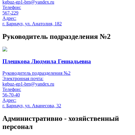
kgbuz-gp1-brn@yandex.ru
Телефон:
567-229
Адрес:
г. Барнаул, ул. Анатолия, 182
Руководитель подразделения №2
Плешкова Людмила Геннадьевна
Руководитель подразделения №2
Электронная почта:
kgbuz-gp1-brn@yandex.ru
Телефон:
56-70-40
Адрес:
г. Барнаул, ул. Аванесова, 32
Административно - хозяйственный
персонал