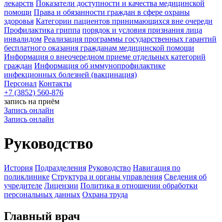
лекарств
Показатели доступности и качества медицинской
помощи
Права и обязанности граждан в сфере охраны
здоровья
Категории пациентов принимающихся вне очереди
Профилактика гриппа
порядок и условия признания лица
инвалидом
Реализация программы государственных гарантий
бесплатного оказания гражданам медицинской помощи
Информация о внеочередном приеме отдельных категорий
граждан
Информация об иммунопрофилактике
инфекционных болезней (вакцинация)
Персонал
Контакты
+7 (3852) 560-876
запись на приём
Запись онлайн
Запись онлайн
Руководство
История
Подразделения
Руководство
Навигация по
поликлинике
Структура и органы управления
Сведения об
учредителе
Лицензии
Политика в отношении обработки
персональных данных
Охрана труда
Главный врач